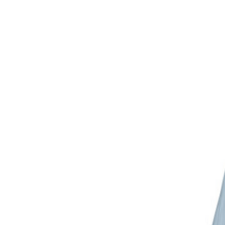
Het Skûtsje
Team
Sponsoren
Verslagen
Programma
Shop
Het Boek
Zeilt