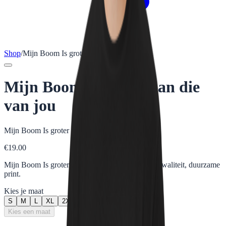
Shop
/
Mijn Boom Is groter dan die van jou
Mijn Boom Is groter dan die
van jou
Mijn Boom Is groter dan die van jou
€
19.00
Mijn Boom Is groter dan die van jou - Premium kwaliteit, duurzame
print.
Kies je maat
S
M
L
XL
2XL
3XL
4XL
5XL
Kies een maat