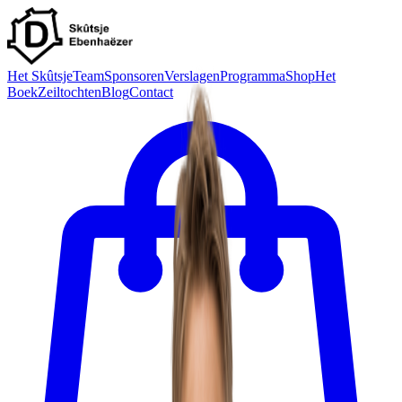
Het Skûtsje
Team
Sponsoren
Verslagen
Programma
Shop
Het
Boek
Zeiltochten
Blog
Contact