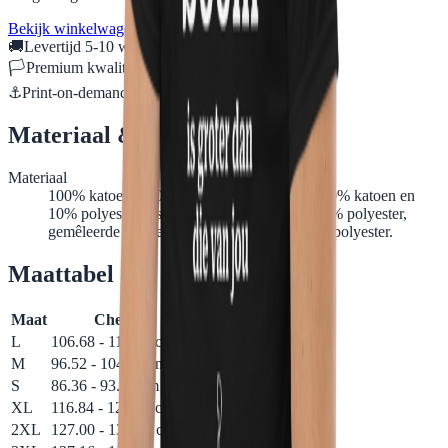
Bekijk winkelwagen →
🚚
Levertijd 5-10 werkdagen
🏳
Premium kwaliteit, duurzame print
⚓
Print-on-demand: speciaal voor jou gemaakt
Materiaal & verzorging
Materiaal
100% katoen, 170-180 g/m². Sport Grey is 90% katoen en
10% polyester, Ash Grey is 99% katoen en 1% polyester,
gemêleerde kleuren zijn 50% katoen en 50% polyester.
Maattabel
Maat
Chest
Length
Sleeve length
L
106.68 - 114.30 cm
76.20 cm
46.99 cm
M
96.52 - 104.14 cm
73.66 cm
43.18 cm
S
86.36 - 93.98 cm
71.12 cm
39.70 cm
XL
116.84 - 124.46 cm
78.74 cm
50.80 cm
2XL
127.00 - 134.62 cm
81.28 cm
54.61 cm