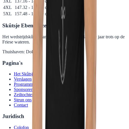
3XL
137.16 - 144.78 cm
83.82 cm
57.91 cm
4XL
147.32 - 154.94 cm
86.36 cm
61.47 cm
5XL
157.48 - 165.10 cm
88.90 cm
64.26 cm
Skûtsje Ebenhaëzer
Het wedstrijdskûtsje van Dokkum! Al meer dan 110 jaar trots op de
Friese wateren.
Thuishaven: Dokkum
Pagina's
Het Skûtsje
Verslagen
Programma
Sponsoren
Zeiltochten
Steun ons
Contact
Juridisch
Colofon