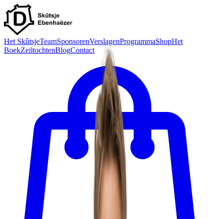
Het Skûtsje
Team
Sponsoren
Verslagen
Programma
Shop
Het
Boek
Zeiltochten
Blog
Contact