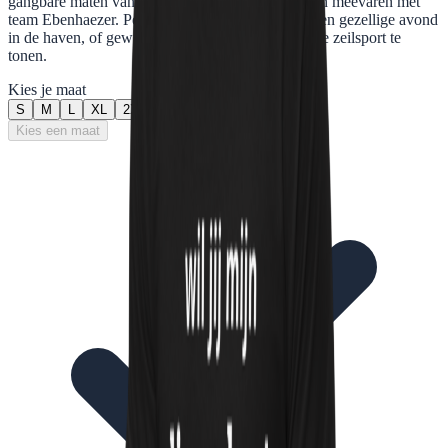
gangbare maten van S tot 5XL, zodat iedereen kan meevaren met
team Ebenhaezer. Perfect voor een dagje zeilen, een gezellige avond
in de haven, of gewoon om je liefde voor de Friese zeilsport te
tonen.
Kies je maat
S
M
L
XL
2XL
3XL
4XL
5XL
Kies een maat