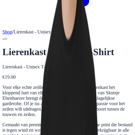
Shop
/
Lierenkast - Unisex T-Shirt
Lierenkast - Unisex T-Shirt
Lierenkast - Unisex T-Shirt
€
19.00
Voor elke echte zeilliefhebber die weet dat de lierenkast het
kloppend hart van elk skûtsje is! Dit unisex t-shirt van Skutsje
Ebenhaezer brengt de sfeer van het water naar je dagelijkse
garderobe. Of je nu aan boord bent of gewoon je passie voor het
zeilen wilt uitdragen, dit shirt laat zien dat je thuishoort tussen de
touwen en zeilen.
Gemaakt van premium materiaal met een duurzame print die bestand
is tegen wind en weer, net als onze bemanning. Verkrijgbaar in alle