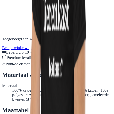
Toegevoegd aan winkelwagen
Bekijk winkelwagen →
🚚
Levertijd 5-10 werkdagen
🏳
Premium kwaliteit, duurzame print
⚓
Print-on-demand: speciaal voor jou gemaakt
Materiaal & verzorging
Materiaal
100% katoen, 170-180 g/m² (Sport Grey: 90% katoen, 10%
polyester; Ash Grey: 99% katoen, 1% polyester; gemeleerde
kleuren: 50% katoen, 50% polyester)
Maattabel