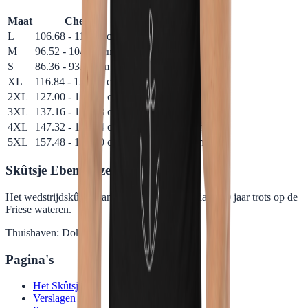
Maat
Chest
Length
Sleeve length
L
106.68 - 114.30 cm
76.20 cm
46.99 cm
M
96.52 - 104.14 cm
73.66 cm
43.18 cm
S
86.36 - 93.98 cm
71.12 cm
39.70 cm
XL
116.84 - 124.46 cm
78.74 cm
50.80 cm
2XL
127.00 - 134.62 cm
81.28 cm
54.61 cm
3XL
137.16 - 144.78 cm
83.82 cm
57.91 cm
4XL
147.32 - 154.94 cm
86.36 cm
61.47 cm
5XL
157.48 - 165.10 cm
88.90 cm
64.26 cm
Skûtsje Ebenhaëzer
Het wedstrijdskûtsje van Dokkum! Al meer dan 110 jaar trots op de
Friese wateren.
Thuishaven: Dokkum
Pagina's
Het Skûtsje
Verslagen